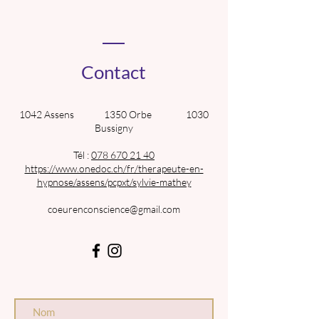
Contact
1042 Assens 1350 Orbe 1030
Bussigny
Tél :
078 670 21 40
https://www.onedoc.ch/fr/therapeute-en-
hypnose/assens/pcpxt/sylvie-mathey
coeurenconscience@gmail.com