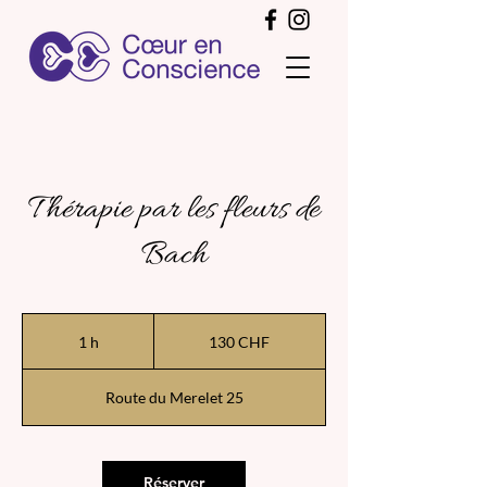
Thérapie par les fleurs de
Bach
130
francs
1 h
1
130 CHF
suisses
Route du Merelet 25
Réserver