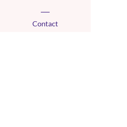
Contact
1042 Assens 1350 Orbe 1030
Bussigny
Tél :
078 670 21 40
https://www.onedoc.ch/fr/therapeute-en-
hypnose/assens/pcpxt/sylvie-mathey
coeurenconscience@gmail.com