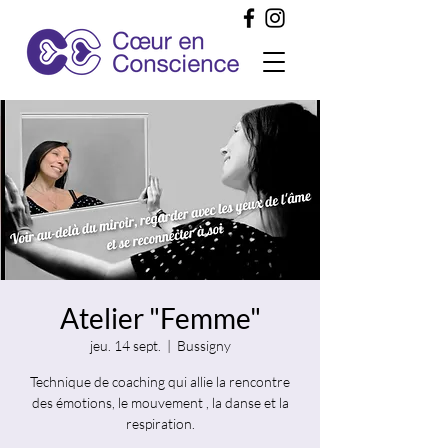
Atelier "Femme"
jeu. 14 sept.
  |  
Bussigny
Technique de coaching qui allie la rencontre
des émotions, le mouvement , la danse et la
respiration.