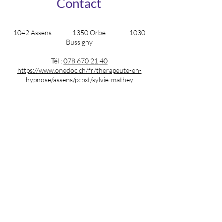
Contact
1042 Assens 1350 Orbe 1030
Bussigny
Tél :
078 670 21 40
https://www.onedoc.ch/fr/therapeute-en-
hypnose/assens/pcpxt/sylvie-mathey
coeurenconscience@gmail.com