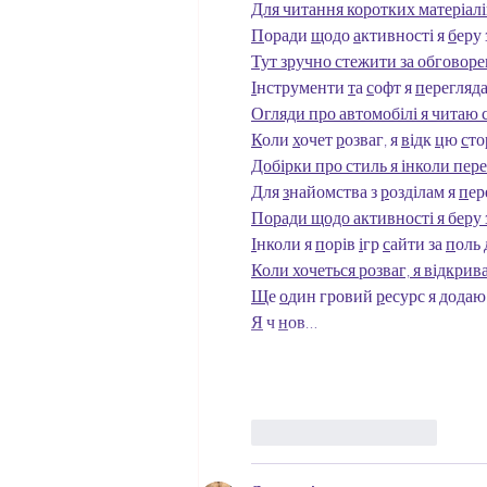
Для читання коротких матеріалі
П
оради 
щ
одо 
а
ктивності я 
б
еру 
Тут зручно стежити за обговор
І
нструменти 
т
а 
с
офт я 
п
ерегляда
Огляди про автомобілі я читаю с
К
оли 
х
очет 
р
озваг, я 
в
ідк 
ц
ю 
с
то
Добірки про стиль я інколи пере
Д
ля 
з
найомства з 
р
озділам я 
п
ер
Поради щодо активності я беру з
І
нколи я 
п
орів 
і
гр 
с
айти за 
п
оль 
Коли хочеться розваг, я відкрив
Щ
е 
о
дин гровий 
р
есурс я 
д
одаю 
Я
 ч 
н
ов…
J'aime
Répondre