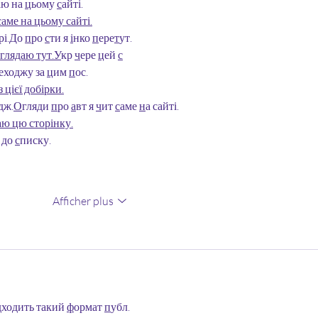
ю на 
ц
ьому 
с
айті.
аме на цьому сайті.
рі.
Д
о 
п
ро 
с
ти я 
і
нко 
п
ере
т
ут.
глядаю тут.
У
кр 
ч
ере 
ц
ей 
с
еходжу за 
ц
им 
п
ос.
 цієї добірки.
д
ж.
О
гляди 
п
ро 
а
вт я 
ч
ит 
с
аме 
н
а сайті.
аю цю сторінку.
до 
с
писку.
Afficher plus
дходить такий 
ф
ормат 
п
убл.