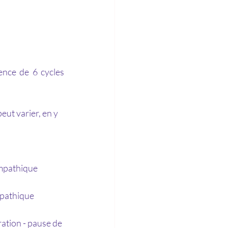
ence de 6 cycles 
eut varier, en y 
ympathique 
athique      
ration - pause de 