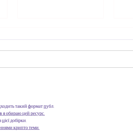
Les 
L'hypnose et gestion de la
douleur
дходить такий 
ф
ормат 
п
убл.
в я обираю цей ресурс.
з 
ц
ієї 
д
обірки.
еннями крипто теми.