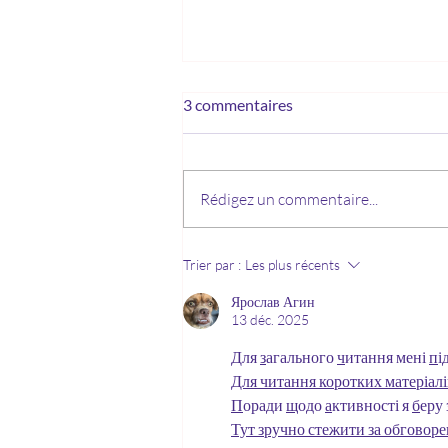
3 commentaires
Rédigez un commentaire...
🌈 La guérison par les couleurs
Trier par :
Les plus récents
: une médecine
complémentaire subtile pour
Ярослав Агин
13 déc. 2025
l’âme et le corps
Д
ля 
з
агального 
ч
итання мені 
п
і
Для читання коротких матеріалі
П
оради 
щ
одо 
а
ктивності я 
б
еру 
Тут зручно стежити за обговор