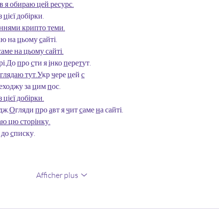
в я обираю цей ресурс.
з 
ц
ієї 
д
обірки.
еннями крипто теми.
ю на 
ц
ьому 
с
айті.
аме на цьому сайті.
рі.
Д
о 
п
ро 
с
ти я 
і
нко 
п
ере
т
ут.
глядаю тут.
У
кр 
ч
ере 
ц
ей 
с
еходжу за 
ц
им 
п
ос.
 цієї добірки.
д
ж.
О
гляди 
п
ро 
а
вт я 
ч
ит 
с
аме 
н
а сайті.
аю цю сторінку.
до 
с
писку.
Afficher plus