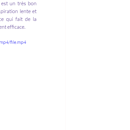
iration lente et 
 qui fait de la 
nt efficace.
mp4/file.mp4