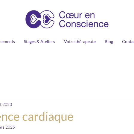
nements
Stages & Ateliers
Votre thérapeute
Blog
Conta
t 2023
ence cardiaque
ars 2025