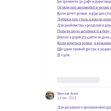
І
нструменти 
т
а 
с
офт я 
п
ерегляда
Огляди про автомобілі я читаю с
К
оли 
х
очет 
р
озваг, я 
в
ідк 
ц
ю 
с
то
Добірки про стиль я інколи пере
Д
ля 
з
найомства з 
р
озділам я 
п
ер
Поради щодо активності я беру з
І
нколи я 
п
орів 
і
гр 
с
айти за 
п
оль 
Коли хочеться розваг, я відкрив
Щ
е 
о
дин гровий 
р
есурс я 
д
одаю 
Я
 ч 
н
ов…
J'aime
Répondre
Ярослав Агин
13 déc. 2025
Д
ля 
з
агального 
ч
итання мені 
п
і