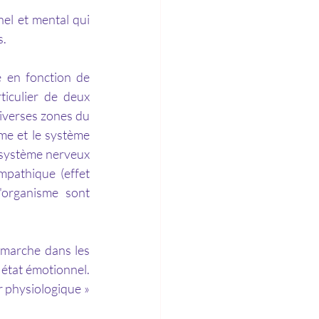
el et mental qui 
s.
ticulier de deux 
verses zones du 
e et le système 
système nerveux 
mpathique
 (effet 
'organisme sont 
état émotionnel. 
 physiologique » 