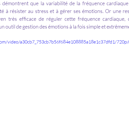
té à résister au stress et à gérer ses émotions. Or une resp
en très efficace de réguler cette fréquence cardiaque, ce
 outil de gestion des émotions à la fois simple et extrêmeme
ic.com/video/a30cb7_753cb7b56f684e108885a18e1c37dfd1/720p/