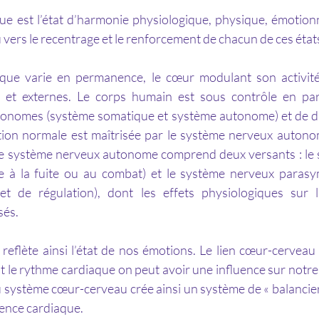
e est l’état d’harmonie physiologique, physique, émotionn
vers le recentrage et le renforcement de chacun de ces état
es et externes. Le corps humain est sous contrôle en par
onomes (système somatique et système autonome) et de di
tion normale est maîtrisée par le système nerveux autonom
e 
système nerveux autonome
 comprend deux versants : le 
e à la fuite ou au combat) et le 
système nerveux parasy
et de régulation), dont les effets physiologiques sur l
sés.
t le rythme cardiaque on peut avoir une influence sur notre 
 système cœur-cerveau crée ainsi un système de « balancier
rence cardiaque.