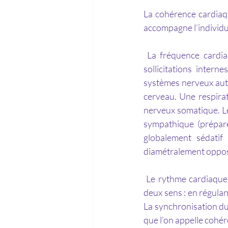
La cohérence cardiaqu
accompagne l’individu 
 La fréquence cardiaque varie en permanence, le cœur modulant son activité en fonction de 
sollicitations intern
systèmes nerveux aut
cerveau. Une respira
nerveux somatique. L
sympathique
 (prépar
globalement sédatif 
diamétralement oppo
 Le rythme cardiaque reflète ainsi l’état de nos émotions. Le lien cœur-cerveau marche dans les 
deux sens : en régulan
La synchronisation du
que l’on appelle cohé