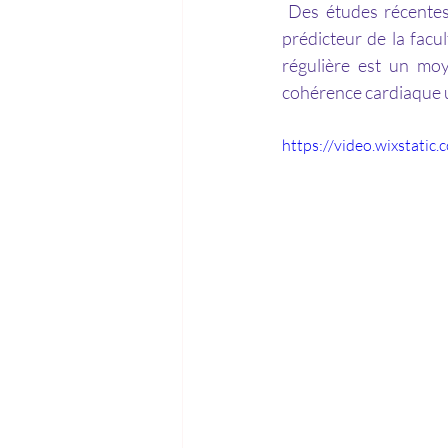
 Des études récentes démontrent que la variabilité de la fréquence cardiaque est un très bon 
prédicteur de la facul
régulière est un moy
cohérence cardiaque un
https://video.wixstat