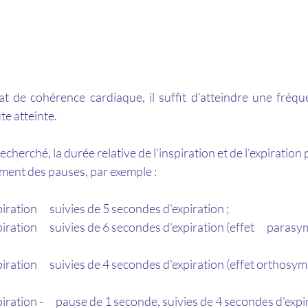
at de cohérence cardiaque, il suffit d’atteindre une fréqu
te atteinte.
echerché, la durée relative de l'inspiration et de l'expiration p
ement des pauses, par exemple :
ration      suivies de 5 secondes d'expiration ;
ration      suivies de 6 secondes d'expiration (effet      paras
ration      suivies de 4 secondes d'expiration (effet orthosymp
ration -      pause de 1 seconde, suivies de 4 secondes d'expi